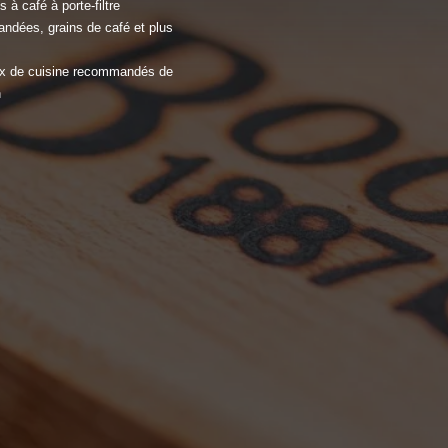
 à café à porte-filtre
ndées, grains de café et plus
x de cuisine recommandés de
n