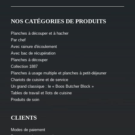
NOS CATÉGORIES DE PRODUITS
AJOUTER AU PANIER
Hackbrett rond en noyer noir (n'utilisable que
d'un seul côté)
Planches à découper et à hacher
Par chef
Avec rainure d'écoulement
46 cm de diamètre ; 7,5 cm
Avec bac de récupération
Planches à découper
€
668,99
Collection 1887
TVA À 19 % Comprise.
Planches à usage multiple et planches à petit-déjeuner
Chariots de cuisine et de service
Un grand classique : le « Boos Butcher Block »
Tables de travail et îlots de cuisine
Produits de soin
CLIENTS
Modes de paiement