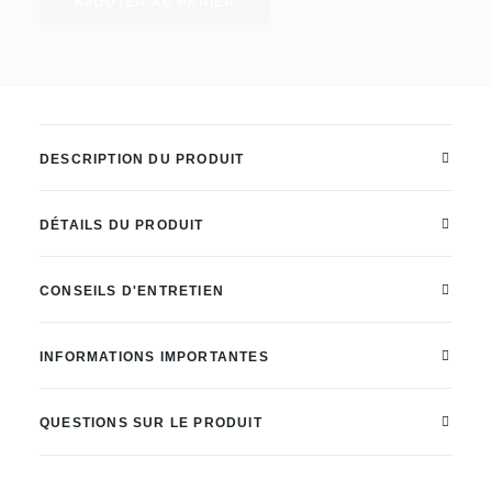
AJOUTER AU PANIER
à
bois
en
érable
Boos
DESCRIPTION DU PRODUIT
Block®
à
DÉTAILS DU PRODUIT
coupe
frontale
CONSEILS D'ENTRETIEN
avec
poignées
INFORMATIONS IMPORTANTES
encastrées
;
QUESTIONS SUR LE PRODUIT
réversible
Quantité