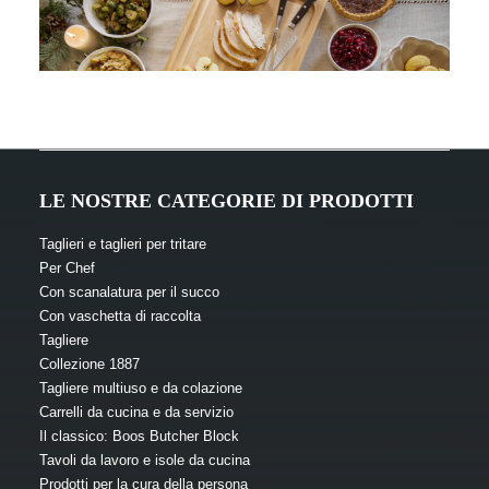
LE NOSTRE CATEGORIE DI PRODOTTI
Taglieri e taglieri per tritare
Per Chef
Tagliere multiuso
Con scanalatura per il succo
Da decenni ormai, i cuochi professionisti si
Con vaschetta di raccolta
affidano ai taglieri PRO CHEF di Boos Blocks®,
Tagliere
sia nelle dimensioni piccole che in quelle grandi.
Collezione 1887
Tagliere multiuso e da colazione
Carrelli da cucina e da servizio
LEGGI DI PIÙ
Il classico: Boos Butcher Block
Tavoli da lavoro e isole da cucina
Prodotti per la cura della persona