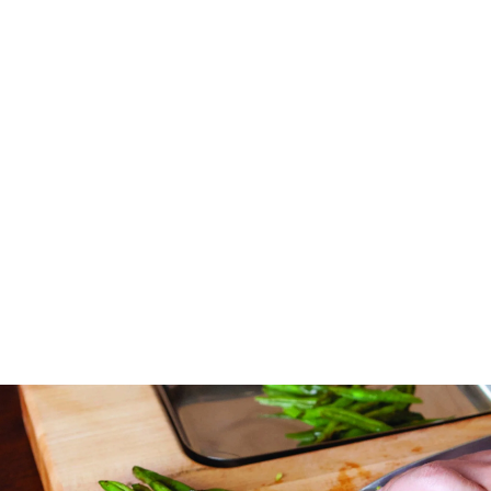
Tagliere Pro Chef in acero duro con canaletta di raccolta del
AGGIUNGI AL CARRELLO
succo, struttura piramidale, vaschetta di raccolta in acciaio
inossidabile; utilizzabile su entrambi i lati
61 x 46 x 6 cm
€
349,00
IVA Al 19% Inclusa.
Più Spese Di
Spedizione