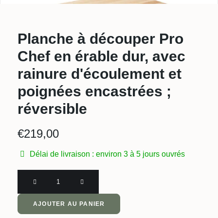
Planche à découper Pro
Chef en érable dur, avec
rainure d'écoulement et
poignées encastrées ;
réversible
€
219,00
Délai de livraison : environ 3 à 5 jours ouvrés
Planche
à
découper
AJOUTER AU PANIER
Pro