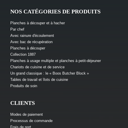
Ce
NOS CATÉGORIES DE PRODUITS
CHOISIR UNE VERSION
produit
Planche à découper Prep Master en érable
existe
dur avec rainure d'écoulement, bac de
Planches à découper et à hacher
en
récupération en acier inoxydable ; poignée ;
Par chef
plusieurs
réversible
variantes.
Avec rainure d'écoulement
Les
Avec bac de récupération
options
Planches à découper
38 x 36 x 6 cm
peuvent
Collection 1887
être
Planches à usage multiple et planches à petit-déjeuner
sélectionnées
Fourchette
€
279,00
–
€
379,00
sur
Chariots de cuisine et de service
De
TVA À 19 % Comprise.
la
Un grand classique : le « Boos Butcher Block »
Prix
page
Tables de travail et îlots de cuisine
du
:
Produits de soin
produit
De
279,00
€
CLIENTS
À
379,00
Modes de paiement
€
Processus de commande
Frais de port