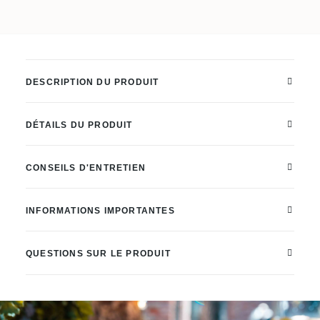
Chef
en
érable
dur,
DESCRIPTION DU PRODUIT
avec
rainure
DÉTAILS DU PRODUIT
d'écoulement
et
CONSEILS D'ENTRETIEN
poignées
encastrées
INFORMATIONS IMPORTANTES
;
réversible
QUESTIONS SUR LE PRODUIT
Quantité