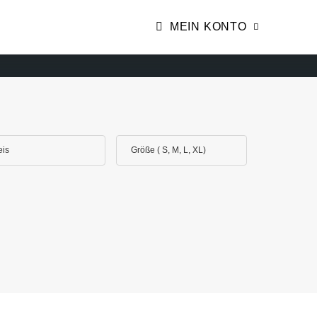
MEIN KONTO
eis
Größe ( S, M, L, XL)