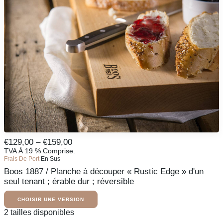
produit
options
peuvent
être
sélectionnées
sur
la
page
du
produit
Ce
Fourchette
€
129,00
–
€
159,00
produit
De
TVA À 19 % Comprise.
CHOISIR UNE VERSION
existe
Frais De Port
En Sus
Prix
en
Boos 1887 / Planche à découper « Rustic Edge » d'un
:
plusieurs
variantes.
seul tenant ; érable dur ; réversible
De
Les
129,00
options
CHOISIR UNE VERSION
€
peuvent
À
Ce
2 tailles disponibles
être
produit
159,00