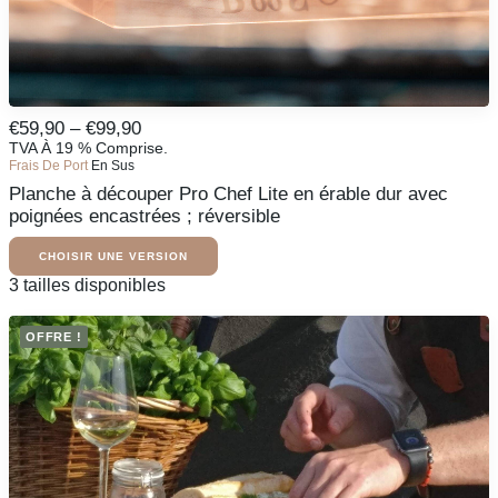
Ce
Fourchette
€
59,90
–
€
99,90
produit
De
TVA À 19 % Comprise.
CHOISIR UNE VERSION
existe
Frais De Port
En Sus
Prix
en
Planche à découper Pro Chef Lite en érable dur avec
:
plusieurs
variantes.
poignées encastrées ; réversible
De
Les
59,90
options
CHOISIR UNE VERSION
€
peuvent
À
Ce
3 tailles disponibles
être
produit
99,90
sélectionnées
existe
€
sur
OFFRE !
en
la
plusieurs
page
variantes.
du
Les
produit
options
peuvent
être
sélectionnées