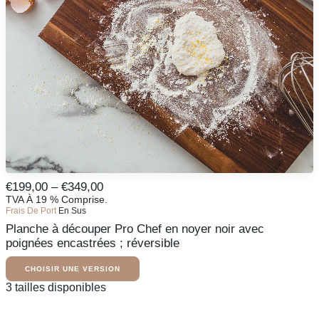
peuvent
être
sélectionnées
sur
la
page
du
produit
Ce
Fourchette
€
199,00
–
€
349,00
produit
De
TVA À 19 % Comprise.
CHOISIR UNE VERSION
existe
Frais De Port
En Sus
Prix
en
Planche à découper Pro Chef en noyer noir avec
:
plusieurs
variantes.
poignées encastrées ; réversible
De
Les
199,00
options
CHOISIR UNE VERSION
€
peuvent
À
Ce
3 tailles disponibles
être
produit
349,00
sélectionnées
existe
€