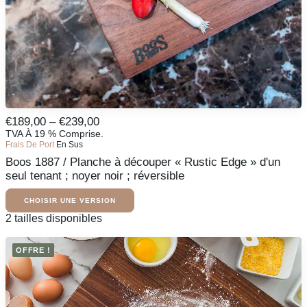
page
du
produit
Ce
Fourchette
€
189,00
–
€
239,00
produit
De
TVA À 19 % Comprise.
CHOISIR UNE VERSION
existe
Frais De Port
En Sus
Prix
en
Boos 1887 / Planche à découper « Rustic Edge » d'un
:
plusieurs
variantes.
seul tenant ; noyer noir ; réversible
De
Les
189,00
options
CHOISIR UNE VERSION
€
peuvent
À
Ce
2 tailles disponibles
être
produit
239,00
sélectionnées
existe
€
sur
OFFRE !
en
la
plusieurs
page
variantes.
du
Les
produit
options