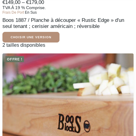
Fourchette
€
149,00
–
€
179,00
produit
De
TVA À 19 % Comprise.
CHOISIR UNE VERSION
existe
Frais De Port
En Sus
Prix
en
Boos 1887 / Planche à découper « Rustic Edge » d'un
:
plusieurs
variantes.
seul tenant ; cerisier américain ; réversible
De
Les
149,00
options
CHOISIR UNE VERSION
€
peuvent
À
Ce
2 tailles disponibles
être
produit
179,00
sélectionnées
existe
€
sur
OFFRE !
en
la
plusieurs
page
variantes.
du
Les
produit
options
peuvent
être
sélectionnées
sur
la
page
du
produit