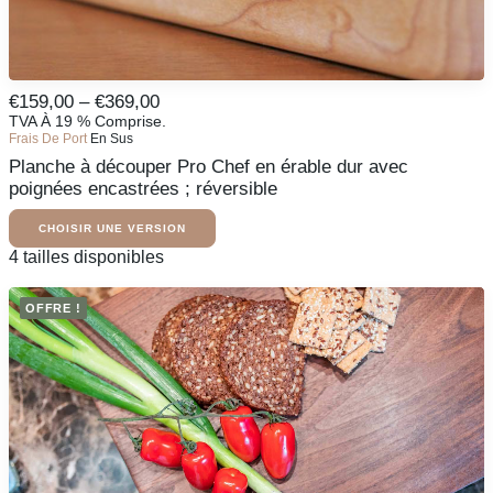
Ce
Fourchette
€
159,00
–
€
369,00
produit
De
TVA À 19 % Comprise.
CHOISIR UNE VERSION
existe
Frais De Port
En Sus
Prix
en
Planche à découper Pro Chef en érable dur avec
:
plusieurs
variantes.
poignées encastrées ; réversible
De
Les
159,00
options
CHOISIR UNE VERSION
€
peuvent
À
Ce
4 tailles disponibles
être
produit
369,00
sélectionnées
existe
€
sur
OFFRE !
en
la
plusieurs
page
variantes.
du
Les
produit
options
peuvent
être
sélectionnées
sur
la