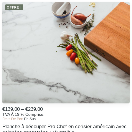
sélectionnées
existe
€
sur
OFFRE !
en
la
plusieurs
page
variantes.
du
Les
produit
options
peuvent
être
sélectionnées
sur
la
page
du
produit
Ce
Fourchette
€
139,00
–
€
239,00
produit
De
TVA À 19 % Comprise.
CHOISIR UNE VERSION
existe
Frais De Port
En Sus
Prix
en
Planche à découper Pro Chef en cerisier américain avec
:
plusieurs