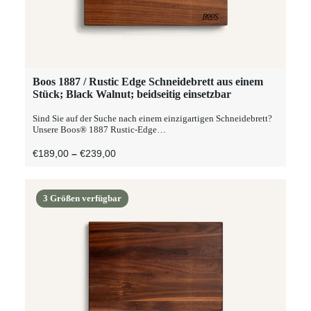
Dieses
Boos 1887 / Rustic Edge Schneidebrett aus einem
AUSFÜHRUNG WÄHLEN
Produkt
Stück; Black Walnut; beidseitig einsetzbar
weist
mehrere
Sind Sie auf der Suche nach einem einzigartigen Schneidebrett?
Varianten
Unsere Boos® 1887 Rustic-Edge…
auf.
Die
Preisspanne:
€
189,00
–
€
239,00
Optionen
€189,00
können
Bis
auf
€239,00
der
3 Größen verfügbar
Produktseite
gewählt
werden