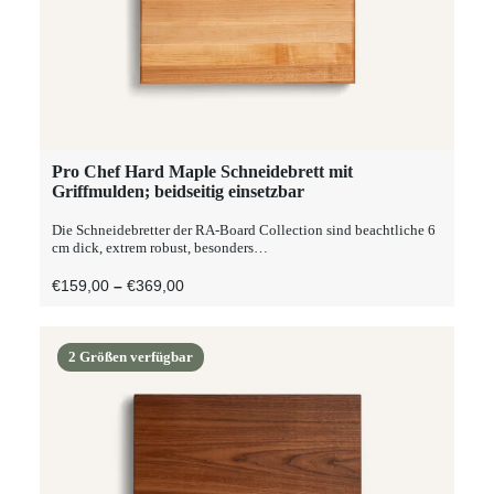
Dieses
Pro Chef Hard Maple Schneidebrett mit
AUSFÜHRUNG WÄHLEN
Produkt
Griffmulden; beidseitig einsetzbar
weist
mehrere
Die Schneidebretter der RA-Board Collection sind beachtliche 6
Varianten
cm dick, extrem robust, besonders…
auf.
Die
Preisspanne:
€
159,00
–
€
369,00
Optionen
€159,00
können
Bis
auf
€369,00
der
2 Größen verfügbar
Produktseite
gewählt
werden