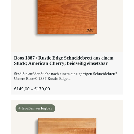
werden
Dieses
Boos 1887 / Rustic Edge Schneidebrett aus einem
AUSFÜHRUNG WÄHLEN
Produkt
Stück; American Cherry; beidseitig einsetzbar
weist
mehrere
Sind Sie auf der Suche nach einem einzigartigen Schneidebrett?
Varianten
Unsere Boos® 1887 Rustic-Edge…
auf.
Die
Preisspanne:
€
149,00
–
€
179,00
Optionen
€149,00
können
Bis
auf
€179,00
der
4 Größen verfügbar
Produktseite
gewählt
werden