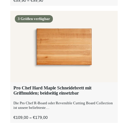
€
59,90
–
€
99,90
Optionen
€59,90
können
Bis
auf
€99,90
der
3 Größen verfügbar
Produktseite
gewählt
werden
Dieses
Pro Chef Hard Maple Schneidebrett mit
AUSFÜHRUNG WÄHLEN
Produkt
Griffmulden; beidseitig einsetzbar
weist
mehrere
Die Pro Chef R-Board oder Reversible Cutting Board Collection
Varianten
ist unsere beliebteste…
auf.
Die
Preisspanne:
€
109,00
–
€
179,00
Optionen
€109,00
können
Bis