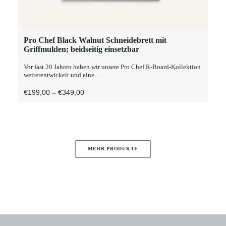
Dieses
Pro Chef Black Walnut Schneidebrett mit
AUSFÜHRUNG WÄHLEN
Produkt
Griffmulden; beidseitig einsetzbar
weist
mehrere
Vor fast 20 Jahren haben wir unsere Pro Chef R-Board-Kollektion
Varianten
weiterentwickelt und eine…
auf.
Die
Preisspanne:
€
199,00
–
€
349,00
Optionen
€199,00
können
Bis
auf
€349,00
der
Produktseite
gewählt
MEHR PRODUKTE
werden