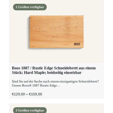
auf
€179,00
der
2 Größen verfügbar
Produktseite
gewählt
werden
Dieses
Boos 1887 / Rustic Edge Schneidebrett aus einem
AUSFÜHRUNG WÄHLEN
Produkt
Stück; Hard Maple; beidseitig einsetzbar
weist
mehrere
Sind Sie auf der Suche nach einem einzigartigen Schneidebrett?
Varianten
Unsere Boos® 1887 Rustic-Edge…
auf.
Die
Preisspanne:
€
129,00
–
€
159,00
Optionen
€129,00
können
Bis
auf
€159,00
der
3 Größen verfügbar