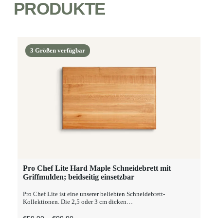
PRODUKTE
3 Größen verfügbar
Dieses
Pro Chef Lite Hard Maple Schneidebrett mit
AUSFÜHRUNG WÄHLEN
Produkt
Griffmulden; beidseitig einsetzbar
weist
mehrere
Pro Chef Lite ist eine unserer beliebten Schneidebrett-
Varianten
Kollektionen. Die 2,5 oder 3 cm dicken…
auf.
Die
Preisspanne: