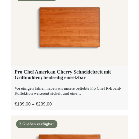
Produktseite
gewählt
werden
Dieses
Pro Chef American Cherry Schneidebrett mit
AUSFÜHRUNG WÄHLEN
Produkt
Griffmulden; beidseitig einsetzbar
weist
mehrere
Vor einigen Jahren haben wir unsere beliebte Pro Chef R-Board-
Varianten
Kollektion weiterentwickelt und eine…
auf.
Die
Preisspanne:
€
139,00
–
€
239,00
Optionen
€139,00
können
Bis
auf
€239,00
der
2 Größen verfügbar
Produktseite
gewählt