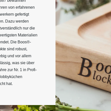
1887 bewährten
hren von erfahrenen
erkern gefertigt
en. Dazu werden
tverständlich nur die
ertigsten Materialien
ndet. Die Boos®-
kte sind robust,
ebig und vor allem
lässig, was sie über
hre zur Nr. 1 in Profi-
Hobbyküchen
ht hat.