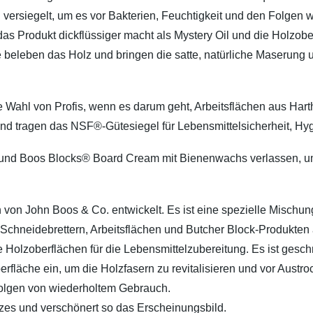
d versiegelt, um es vor Bakterien, Feuchtigkeit und den Folgen
 Produkt dickflüssiger macht als Mystery Oil und die Holzober
e beleben das Holz und bringen die satte, natürliche Maserung
 Wahl von Profis, wenn es darum geht, Arbeitsflächen aus Hart
nd tragen das NSF®-Gütesiegel für Lebensmittelsicherheit, Hy
 und Boos Blocks® Board Cream mit Bienenwachs verlassen, u
on John Boos & Co. entwickelt. Es ist eine spezielle Mischung a
hneidebrettern, Arbeitsflächen und Butcher Block-Produkten 
lle Holzoberflächen für die Lebensmittelzubereitung. Es ist gesc
berfläche ein, um die Holzfasern zu revitalisieren und vor Aust
Folgen von wiederholtem Gebrauch.
zes und verschönert so das Erscheinungsbild.