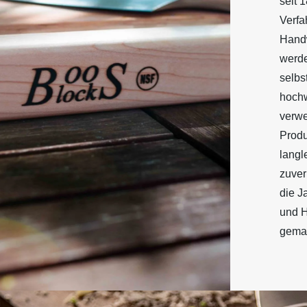
seit 
Verfa
Handw
werd
selbs
hochw
verwe
Produ
langl
zuver
die Ja
und 
gemac