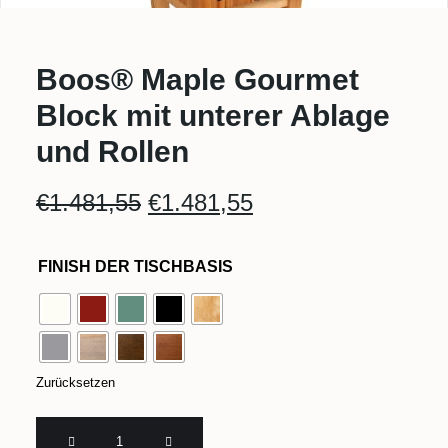
Boos® Maple Gourmet
Block mit unterer Ablage
und Rollen
Ursprünglicher
Aktueller
€
1.481,55
€
1.481,55
Preis
Preis
war:
ist:
FINISH DER TISCHBASIS
€1.481,55
€1.481,55.
Zurücksetzen
Boos®