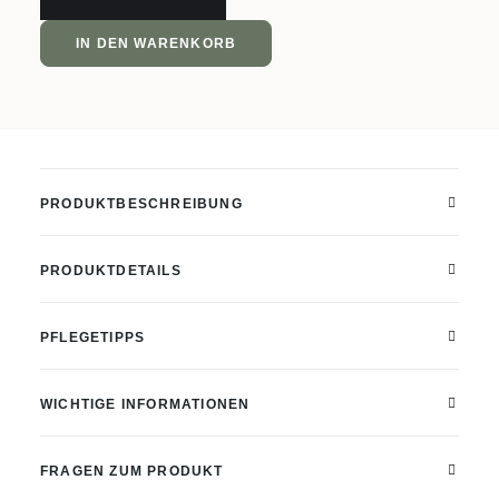
Maple
Gourmet
IN DEN WARENKORB
Block
mit
unterer
Ablage
und
PRODUKTBESCHREIBUNG
Rollen
Menge
PRODUKTDETAILS
PFLEGETIPPS
WICHTIGE INFORMATIONEN
FRAGEN ZUM PRODUKT