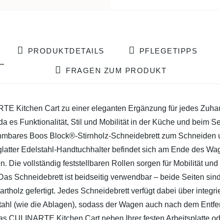
PRODUKTDETAILS
PFLEGETIPPS
FRAGEN ZUM PRODUKT
ARTE Kitchen Cart zu einer eleganten Ergänzung für jedes Zuha
es Funktionalität, Stil und Mobilität in der Küche und beim Se
nehmbares Boos Block®-Stirnholz-Schneidebrett zum Schneiden 
glatter Edelstahl-Handtuchhalter befindet sich am Ende des Wa
Die vollständig feststellbaren Rollen sorgen für Mobilität un
Das Schneidebrett ist beidseitig verwendbar – beide Seiten sin
holz gefertigt. Jedes Schneidebrett verfügt dabei über integri
stahl (wie die Ablagen), sodass der Wagen auch nach dem Ent
 CULINARTE Kitchen Cart neben Ihrer festen Arbeitsplatte ode