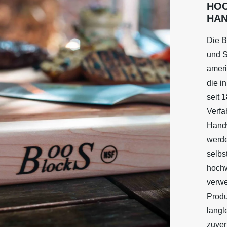
HO
HA
Die B
und S
ameri
die in
seit 
Verfa
Handw
werd
selbs
hochw
verwe
Produ
langl
zuver