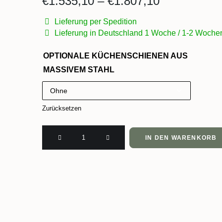
Preisspanne
€
1.535,10
–
€
1.807,10
€1.535,10
Lieferung per Spedition
bis
Lieferung in Deutschland 1 Woche / 1-2 Woche
€1.807,10
OPTIONALE KÜCHENSCHIENEN AUS
MASSIVEM STAHL
Zurücksetzen
CULINARTE
IN DEN WARENKORB
Kitchen
&
Servierwagen
mit
abnehmbarem
Langholz-