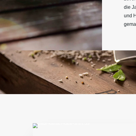
die Ja
und 
gemac