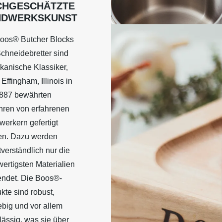
CHGESCHÄTZTE
NDWERKSKUNST
oos® Butcher Blocks
chneidebretter sind
kanische Klassiker,
 Effingham, Illinois in
1887 bewährten
hren von erfahrenen
erkern gefertigt
en. Dazu werden
tverständlich nur die
ertigsten Materialien
ndet. Die Boos®-
kte sind robust,
ebig und vor allem
lässig, was sie über