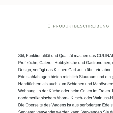
Schneidebrett
aus
American
Cherry;
PRODUKTBESCHREIBUNG
Edelstahlbasis
mit
Schublade
und
Stil, Funktionalität und Qualität machen das CULIN
2
Profiköche, Caterer, Hobbyköche und Gastronomen, da 
Ablagen,
Design, verfügt das Kitchen Cart auch über ein ab
Handtuchhalter;
Edelstahlablagen bieten reichlich Stauraum und ein 
feststellbare
Handtüchern als auch zum Schieben und Manövrieren. 
Rollen
Wohnung, in der Küche oder beim Grillen im Freien. 
Menge
nordamerikanischem Ahorn-, Kirsch- oder Walnuss-Hart
Die Oberseite des Wagens ist aus perforiertem Edel
Servieren verwendet werden kann. Verwenden Sie das