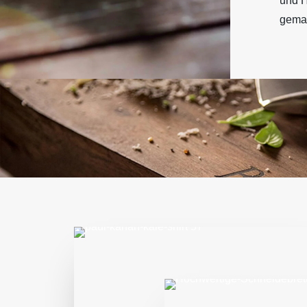
und 
gemac