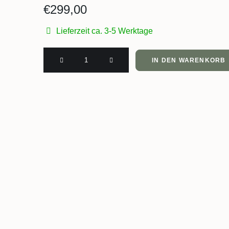
€
299,00
Lieferzeit ca. 3-5 Werktage
Pro
IN DEN WARENKORB
Chef
Black
Walnut
Wende-
Schneidebrett
mit
Saftrille
und
Griffmulden
Menge