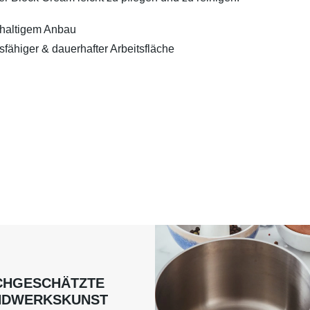
hhaltigem Anbau
fähiger & dauerhafter Arbeitsfläche
CHGESCHÄTZTE
NDWERKSKUNST