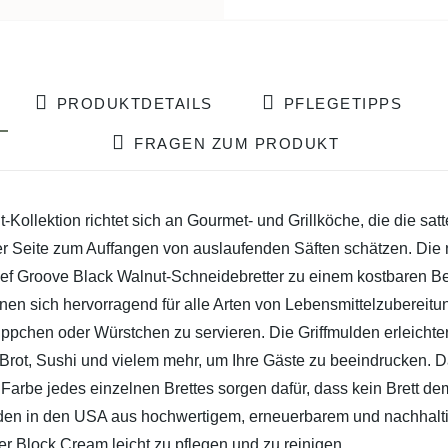
PRODUKTDETAILS
PFLEGETIPPS
FRAGEN ZUM PRODUKT
ollektion richtet sich an Gourmet- und Grillköche, die die sa
 einer Seite zum Auffangen von auslaufenden Säften schätzen. Di
f Groove Black Walnut-Schneidebretter zu einem kostbaren Besit
nen sich hervorragend für alle Arten von Lebensmittelzubereitu
ppchen oder Würstchen zu servieren. Die Griffmulden erleichter
Brot, Sushi und vielem mehr, um Ihre Gäste zu beeindrucken. D
Farbe jedes einzelnen Brettes sorgen dafür, dass kein Brett de
erden in den USA aus hochwertigem, erneuerbarem und nachhal
er Block Cream leicht zu pflegen und zu reinigen.