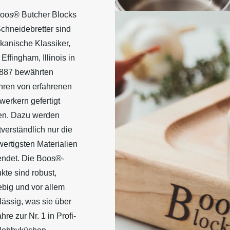
oos® Butcher Blocks
chneidebretter sind
kanische Klassiker,
 Effingham, Illinois in
1887 bewährten
hren von erfahrenen
erkern gefertigt
en. Dazu werden
tverständlich nur die
ertigsten Materialien
ndet. Die Boos®-
kte sind robust,
ebig und vor allem
lässig, was sie über
hre zur Nr. 1 in Profi-