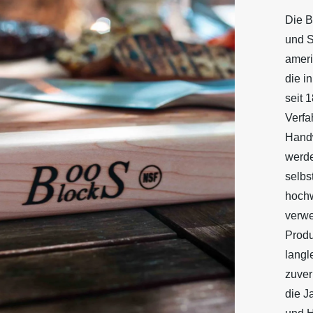
Die B
und S
ameri
die in
seit 
Verfa
Handw
werd
selbs
hochw
verwe
Produ
langl
zuver
die Ja